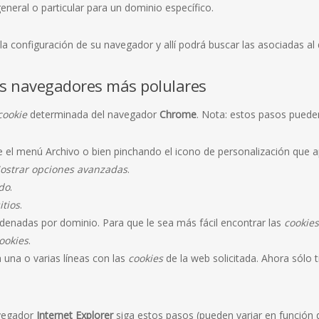
eneral o particular para un dominio específico.
 la configuración de su navegador y allí podrá buscar las asociadas al
s navegadores más polulares
cookie
determinada del navegador
Chrome
. Nota: estos pasos pueden
 el menú Archivo o bien pinchando el icono de personalización que ap
ostrar opciones avanzadas
.
do
.
itios
.
denadas por dominio. Para que le sea más fácil encontrar las
cookies
ookies
.
a una o varias líneas con las
cookies
de la web solicitada. Ahora sólo t
vegador
Internet Explorer
siga estos pasos (pueden variar en función d