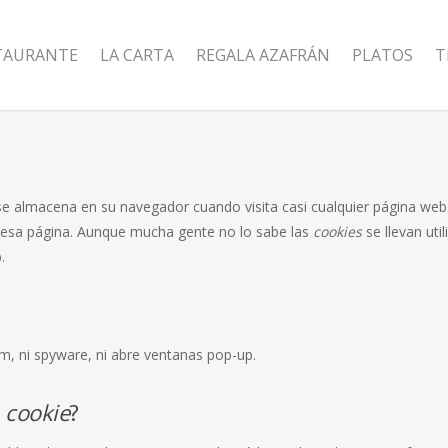
STAURANTE
LA CARTA
REGALA AZAFRÁN
PLATOS
T
e almacena en su navegador cuando visita casi cualquier página web. 
r esa página. Aunque mucha gente no lo sabe las
cookies
se llevan ut
.
am, ni spyware, ni abre ventanas pop-up.
a
cookie
?