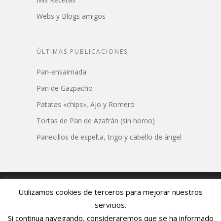
Webs y Blogs amigos
ÚLTIMAS PUBLICACIONES
Pan-ensaimada
Pan de Gazpacho
Patatas «chips», Ajo y Romero
Tortas de Pan de Azafrán (sin horno)
Panecillos de espelta, trigo y cabello de ángel
© 2026 Azafrán Restaurante. Todos los derechos
Utilizamos cookies de terceros para mejorar nuestros
reservados.
servicios.
Si continua navegando, consideraremos que se ha informado