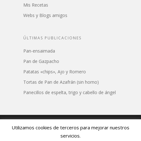
Mis Recetas
Webs y Blogs amigos
ÚLTIMAS PUBLICACIONES
Pan-ensaimada
Pan de Gazpacho
Patatas «chips», Ajo y Romero
Tortas de Pan de Azafrán (sin horno)
Panecillos de espelta, trigo y cabello de ángel
© 2026 Azafrán Restaurante. Todos los derechos
Utilizamos cookies de terceros para mejorar nuestros
reservados.
servicios.