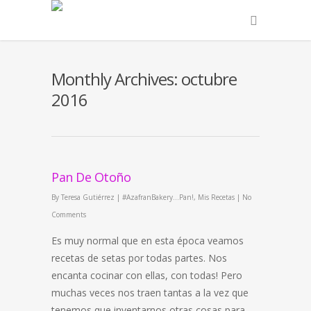
Monthly Archives: octubre
2016
Pan De Otoño
By
Teresa Gutiérrez
|
#AzafranBakery...Pan!
,
Mis Recetas
|
No
Comments
Es muy normal que en esta época veamos
recetas de setas por todas partes. Nos
encanta cocinar con ellas, con todas! Pero
muchas veces nos traen tantas a la vez que
tenemos que inventarnos otras cosas para